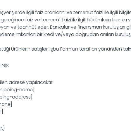
lışverişlerde ilgili faiz oranlarını ve temerrüt faizi ile ilgili b
eğince faiz ve temerrüt faizi ile ilgili hükümlerin banka ve
 ve taahhüt eder. Bankalar ve finansman kuruluşları gibi kr
i ödeme imkanları bir kredi ve/veya doğrudan anılan kuruluş
iği Ürünlerin satışları işbu Form’un tarafları yönünden taksit
LGİSİ
ilen adrese yapılacaktır.
-shipping-name]
pping-address]
hone]
l]
r.)