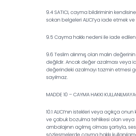
9.4 SATICI, cayma bildiriminin kendisin
sokan belgeleri ALICI’ya iade etmek ve 
9.5 Cayma hakkı nedeni ile iade edilen Ü
9.6 Teslim alınmış olan malın değerinin
değildir. Ancak değer azalması veya i
değerindeki azalmayı tazmin etmesi ge
sayılmaz.
MADDE 10 – CAYMA HAKKI KULLANILMAY
10.1 ALICI’nın istekleri veya açıkça onun
ve çabuk bozulma tehlikesi olan veya so
ambalajının açılmış olması şartıyla, se
sözleşmelerde cayma hakkı kullanılam