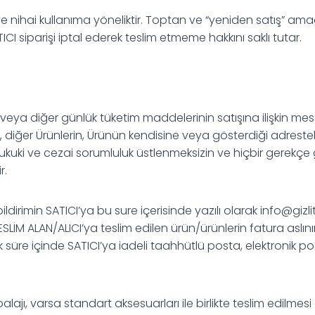
nihai kullanıma yöneliktir. Toptan ve “yeniden satış” amaçl
I siparişi iptal ederek teslim etmeme hakkını saklı tutar.
in veya diğer günlük tüketim maddelerinin satışına ilişkin 
 diğer Ürünlerin, Ürünün kendisine veya gösterdiği adresteki
 hukuki ve cezai sorumluluk üstlenmeksizin ve hiçbir gerekç
r.
ildirimin SATICI’ya bu sure içerisinde yazılı olarak
info@gizl
SLİM ALAN/ALICI’ya teslim edilen ürün/ürünlerin fatura aslın
k süre içinde SATICI’ya iadeli taahhütlü posta, elektronik pos
alajı, varsa standart aksesuarları ile birlikte teslim edilmes