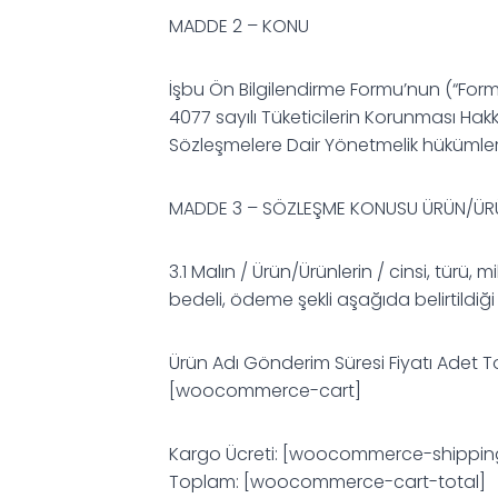
MADDE 2 – KONU
İşbu Ön Bilgilendirme Formu’nun (“Form”) k
4077 sayılı Tüketicilerin Korunması Ha
Sözleşmelere Dair Yönetmelik hükümleri 
MADDE 3 – SÖZLEŞME KONUSU ÜRÜN/ÜRÜN
3.1 Malın / Ürün/Ürünlerin / cinsi, türü, 
bedeli, ödeme şekli aşağıda belirtildiği 
Ürün Adı Gönderim Süresi Fiyatı Adet 
[woocommerce-cart]
Kargo Ücreti: [woocommerce-shipping
Toplam: [woocommerce-cart-total]