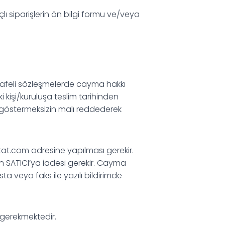
ı siparişlerin ön bilgi formu ve/veya
mesafeli sözleşmelerde cayma hakkı
 kişi/kuruluşa teslim tarihinden
e göstermeksizin malı reddederek
itat.com
adresine yapılması gerekir.
ın SATICI’ya iadesi gerekir. Cayma
ta veya faks ile yazılı bildirimde
i gerekmektedir.