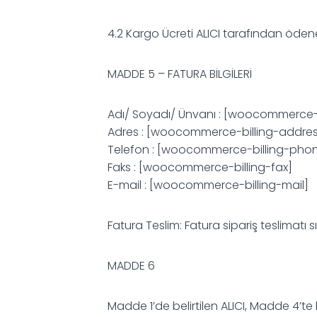
4.2 Kargo Ücreti ALICI tarafından ödene
MADDE 5 – FATURA BİLGİLERİ
Adı/ Soyadı/ Ünvanı : [woocommerce-
Adres : [woocommerce-billing-addres
Telefon : [woocommerce-billing-pho
Faks : [woocommerce-billing-fax]
E-mail : [woocommerce-billing-mail]
Fatura Teslim: Fatura sipariş teslimatı sı
MADDE 6
Madde 1’de belirtilen ALICI, Madde 4’te b