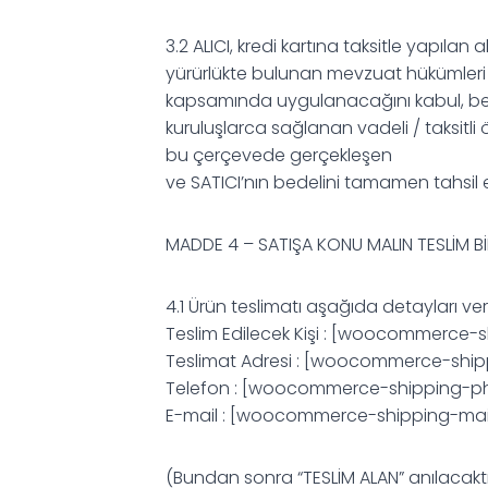
3.2 ALICI, kredi kartına taksitle yapılan a
yürürlükte bulunan mevzuat hükümleri ger
kapsamında uygulanacağını kabul, beyan
kuruluşlarca sağlanan vadeli / taksitl
bu çerçevede gerçekleşen
ve SATICI’nın bedelini tamamen tahsil ett
MADDE 4 – SATIŞA KONU MALIN TESLİM Bİ
4.1 Ürün teslimatı aşağıda detayları ver
Teslim Edilecek Kişi : [woocommerce
Teslimat Adresi : [woocommerce-shi
Telefon : [woocommerce-shipping-p
E-mail : [woocommerce-shipping-mai
(Bundan sonra “TESLİM ALAN” anılacaktı