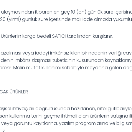
e ulaşmasından itibaren en geç 10 (on) günlük süre içerisind
20 (yirmi) günlük süre içerisinde malı iade almakla yükümlü
rünler’in kargo bedeli SATICI tarafından karşılanır.
 azalması veya iadeyi imkânsız kılan bir nedenin varlığı ca
adenin imkânsızlaşması tüketicinin kusurundan kaynaklanıy
rekir. Malın mutat kullanımı sebebiyle meydana gelen deği
ACAK ÜRÜNLER
 kişisel ihtiyaçları doğrultusunda hazırlanan, niteliği itibari
n kullanma tarihi geçme ihtimali olan ürünlerin satışına il
s veya görüntü kayıtlarına, yazılım programlarına ve bilgisay
az.