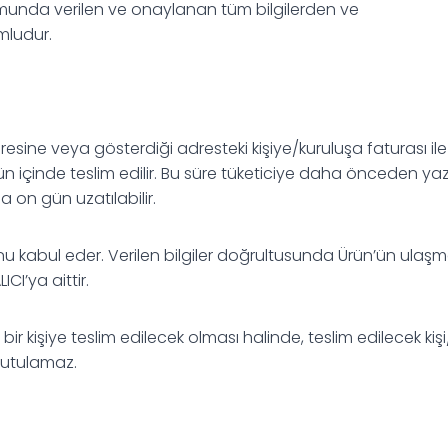
 durumunda verilen ve onaylanan tüm bilgilerden ve
mludur.
 adresine veya gösterdiği adresteki kişiye/kuruluşa faturası il
 içinde teslim edilir. Bu süre tüketiciye daha önceden yazılı
la on gün uzatılabilir.
ğunu kabul eder. Verilen bilgiler doğrultusunda Ürün’ün ulaş
I’ya aittir.
a bir kişiye teslim edilecek olması halinde, teslim edilecek ki
tutulamaz.