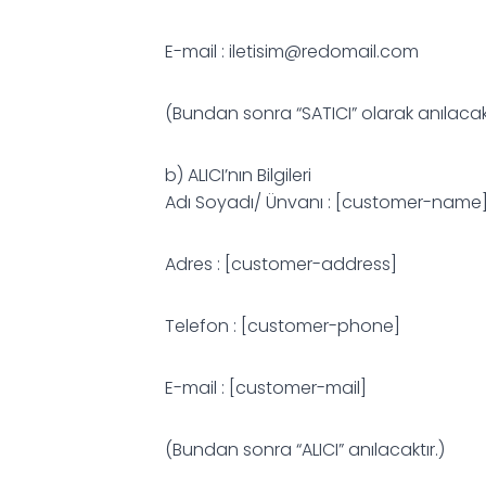
E-mail :
iletisim@redomail.com
(Bundan sonra “SATICI” olarak anılacakt
b) ALICI’nın Bilgileri
Adı Soyadı/ Ünvanı : [customer-name
Adres : [customer-address]
Telefon : [customer-phone]
E-mail : [customer-mail]
(Bundan sonra “ALICI” anılacaktır.)