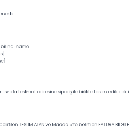
cektir.
billing-name]
s]
ne]
rasında teslimat adresine sipariş ile birlikte teslim edilecekti
elirtilen TESLİM ALAN ve Madde 5’te belirtilen FATURA BİLGİLERİ