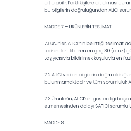
ait olabilir. Farklı kişilere ait olması
bu bilgilerin doğruluğundan ALICI soru
MADDE 7 – ÜRÜNLERİN TESLİMATI
7.1 Ürünler, ALICI’nın belirttiği teslimat
tarihinden itibaren en geç 30 (otuz) gün
taşıyıcısıyla bildirilmek koşuluyla en faz
7.2 ALICI verilen bilgilerin doğru oldu
bulunmamaktadır ve tüm sorumluluk ALIC
7.3 Ürünler’in, ALICI’nın gösterdiği başk
etmemesinden dolayı SATICI sorumlu 
MADDE 8