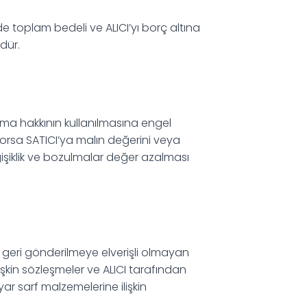
e toplam bedeli ve ALICI’yı borç altına
dür.
yma hakkının kullanılmasına engel
orsa SATICI’ya malın değerini veya
şiklik ve bozulmalar değer azalması
yle geri gönderilmeye elverişli olmayan
işkin sözleşmeler ve ALICI tarafından
ar sarf malzemelerine ilişkin