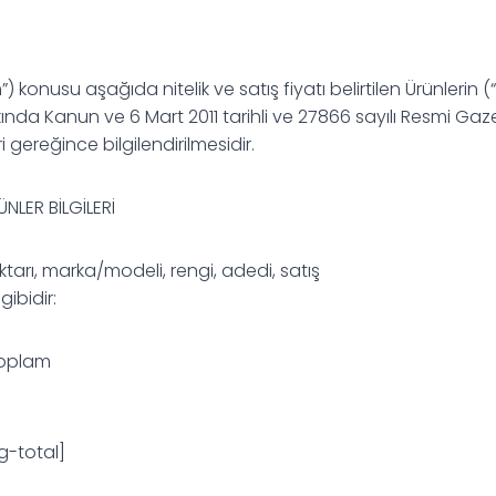
onusu aşağıda nitelik ve satış fiyatı belirtilen Ürünlerin (“Ürün
kkında Kanun ve 6 Mart 2011 tarihli ve 27866 sayılı Resmi G
gereğince bilgilendirilmesidir.
LER BİLGİLERİ
miktarı, marka/modeli, rengi, adedi, satış
gibidir:
Toplam
-total]