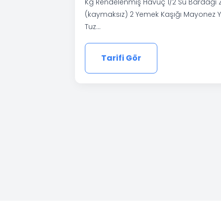
Kg Rendelenmiş Havuç 1/2 Su Bardağı Z
(kaymaksız) 2 Yemek Kaşığı Mayonez Yeş
Tuz…
Tarifi Gör