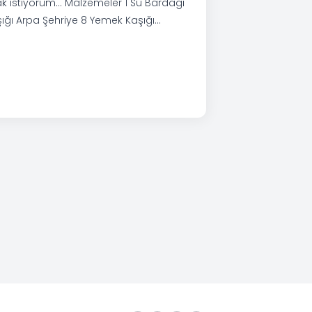
mak istiyorum… Malzemeler 1 Su Bardağı
ığı Arpa Şehriye 8 Yemek Kaşığı…