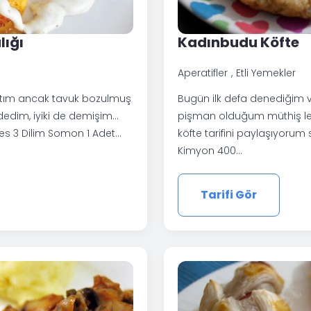
lığı
Kadınbudu Köfte
Aperatifler
Etli Yemekler
aktım ancak tavuk bozulmuş
Bugün ilk defa denediğim
edim, iyiki de demişim…
pişman olduğum müthiş lez
es 3 Dilim Somon 1 Adet…
köfte tarifini paylaşıyorum 
Kimyon 400…
Tarifi Gör