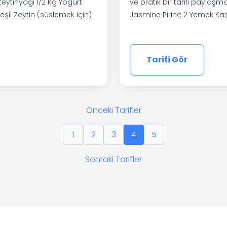
eytinyağı 1/2 Kg Yoğurt
ve pratik bir tarifi paylaş
il Zeytin (süslemek için)
Jasmine Pirinç 2 Yemek Kaş
Tarifi Gör
Önceki Tarifler
1
2
3
4
5
Sonraki Tarifler